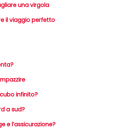
gliare una virgola
 il viaggio perfetto
enta?
 impazzire
ncubo infinito?
ord a sud?
e e l’assicurazione?