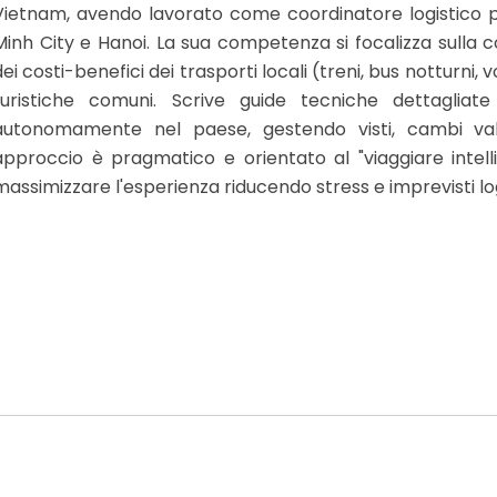
Vietnam, avendo lavorato come coordinatore logistico pe
Minh City e Hanoi. La sua competenza si focalizza sulla costr
dei costi-benefici dei trasporti locali (treni, bus notturni, v
turistiche comuni. Scrive guide tecniche dettagliate
autonomamente nel paese, gestendo visti, cambi valu
approccio è pragmatico e orientato al "viaggiare intell
massimizzare l'esperienza riducendo stress e imprevisti logi