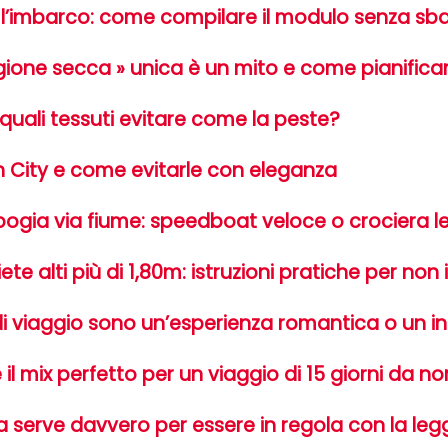
o l’imbarco: come compilare il modulo senza sba
gione secca » unica è un mito e come pianificare
: quali tessuti evitare come la peste?
nh City e come evitarle con eleganza
bogia via fiume: speedboat veloce o crociera l
ete alti più di 1,80m: istruzioni pratiche per non
e di viaggio sono un’esperienza romantica o un i
il mix perfetto per un viaggio di 15 giorni da n
 serve davvero per essere in regola con la legg