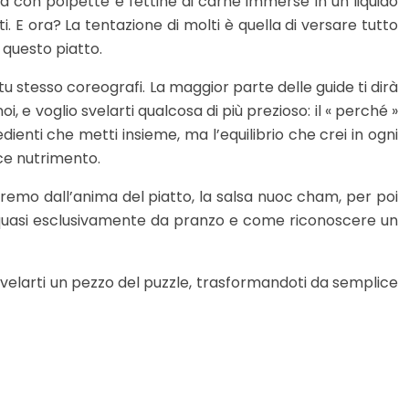
tola con polpette e fettine di carne immerse in un liquido
i. E ora? La tentazione di molti è quella di versare tutto
 questo piatto.
u stesso coreografi. La maggior parte delle guide ti dirà
e voglio svelarti qualcosa di più prezioso: il « perché »
dienti che metti insieme, ma l’equilibrio che crei in ogni
ice nutrimento.
iremo dall’anima del piatto, la salsa nuoc cham, per poi
tto quasi esclusivamente da pranzo e come riconoscere un
svelarti un pezzo del puzzle, trasformandoti da semplice