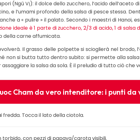
ori (Ngũ Vị): il dolce dello zucchero, l’acido dell’aceto di 
no, e l’umami profondo della salsa di pesce stessa. Dentr
he a « pulire » il palato. Secondo i maestri di Hanoi, es
ione ideale è 1 parte di zucchero, 2/3 di acido, 1 di salsa 
to della carne affumicata.
volverà. Il grasso delle polpette si scioglierà nel brodo
on si butta tutto dentro subito: si permette alla salsa 
ssaggiare la salsa da sola. È il preludio di tutto ciò che v
uoc Cham da vero intenditore: i punti da 
fredda. Tocca il lato della ciotola.
 torbido, con pezzi di papaya/carota visibili.