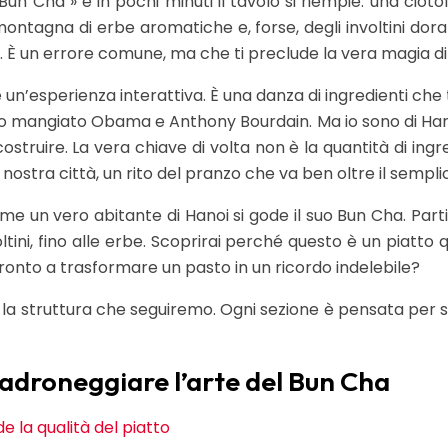
« Bun Cha » e in pochi minuti il tavolo si riempie: una cio
ontagna di erbe aromatiche e, forse, degli involtini dorat
. È un errore comune, ma che ti preclude la vera magia di
n’esperienza interattiva. È una danza di ingredienti che t
no mangiato Obama e Anthony Bourdain. Ma io sono di Hanoi, 
ostruire. La vera chiave di volta non è la quantità di ingre
nostra città, un rito del pranzo che va ben oltre il sempl
e un vero abitante di Hanoi si gode il suo Bun Cha. Part
nvoltini, fino alle erbe. Scoprirai perché questo è un pia
pronto a trasformare un pasto in un ricordo indelebile?
o la struttura che seguiremo. Ogni sezione è pensata per 
adroneggiare l’arte del Bun Cha
e la qualità del piatto