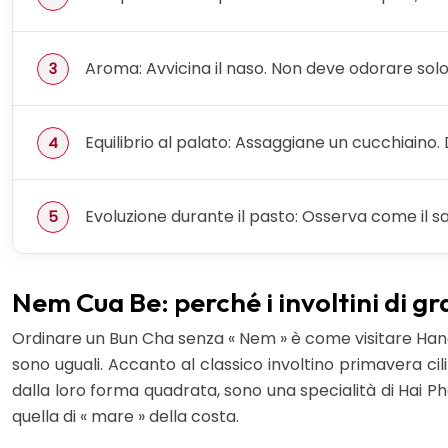
Aroma: Avvicina il naso. Non deve odorare so
Equilibrio al palato: Assaggiane un cucchiaino. 
Evoluzione durante il pasto: Osserva come il s
Nem Cua Be: perché i involtini di g
Ordinare un Bun Cha senza « Nem » è come visitare Hanoi 
sono uguali. Accanto al classico involtino primavera cili
dalla loro forma quadrata, sono una specialità di Hai Pho
quella di « mare » della costa.