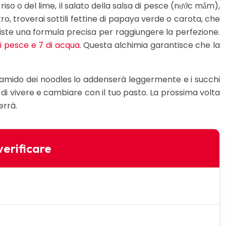
riso o del lime, il salato della salsa di pesce (nước mắm),
o, troverai sottili fettine di papaya verde o carota, che
iste una formula precisa per raggiungere la perfezione.
di pesce e 7 di acqua
. Questa alchimia garantisce che la
, l’amido dei noodles lo addenserà leggermente e i succhi
di vivere e cambiare con il tuo pasto. La prossima volta
errà.
verificare