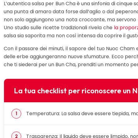
L’autentica salsa per Bun Cha è una sinfonia di cinque sap
una punta di amaro data forse dall’aglio o dal peperonci
non solo aggiungono una nota croccante, ma servono anc
Uno studio sulle ricette tradizionali rivela che
la proporz
salsa sia saporita ma non così intensa da coprire il gus
Con il passare dei minuti, il sapore del tuo Nuoc Cham e
delle erbe aggiungeranno nuove sfumature. Ecco perché n
che ti siederai per un Bun Cha, prenditi un momento per a
La tua checklist per riconoscere un N
Temperatura: La salsa deve essere tiepida, mai 
Trasparenza: Il liquido deve essere limpido, non