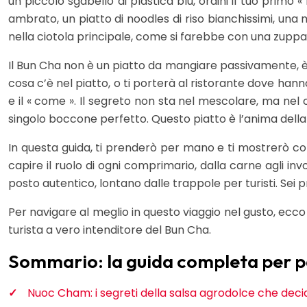
un piccolo sgabello di plastica blu, ordini il tuo primo 
ambrato, un piatto di noodles di riso bianchissimi, una m
nella ciotola principale, come si farebbe con una zuppa
Il Bun Cha non è un piatto da mangiare passivamente, è u
cosa c’è nel piatto, o ti porterà al ristorante dove han
e il « come ». Il segreto non sta nel mescolare, ma nel c
singolo boccone perfetto. Questo piatto è l’anima della 
In questa guida, ti prenderò per mano e ti mostrerò com
capire il ruolo di ogni comprimario, dalla carne agli i
posto autentico, lontano dalle trappole per turisti. Sei 
Per navigare al meglio in questo viaggio nel gusto, ecc
turista a vero intenditore del Bun Cha.
Sommario: la guida completa per p
Nuoc Cham: i segreti della salsa agrodolce che decid