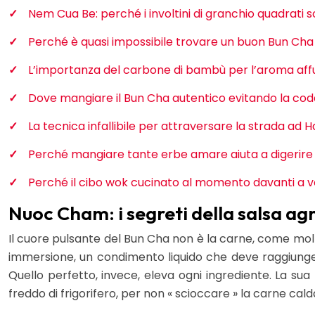
Nem Cua Be: perché i involtini di granchio quadrati 
Perché è quasi impossibile trovare un buon Bun Cha 
L’importanza del carbone di bambù per l’aroma aff
Dove mangiare il Bun Cha autentico evitando la coda
La tecnica infallibile per attraversare la strada ad 
Perché mangiare tante erbe amare aiuta a digerire i 
Perché il cibo wok cucinato al momento davanti a voi
Nuoc Cham: i segreti della salsa agr
Il cuore pulsante del Bun Cha non è la carne, come molti
immersione, un condimento liquido che deve raggiunger
Quello perfetto, invece, eleva ogni ingrediente. La sua 
freddo di frigorifero, per non « scioccare » la carne c