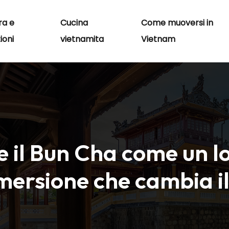
ra e
Cucina
Come muoversi in
ioni
vietnamita
Vietnam
il Bun Cha come un loc
mersione che cambia i