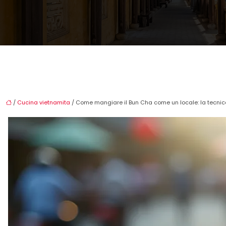
/
Cucina vietnamita
/ Come mangiare il Bun Cha come un locale: la tecnic