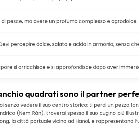
lo di pesce, ma avere un profumo complesso e agrodolce.
Devi percepire dolce, salato e acido in armonia, senza che 
apore si arricchisce e si approfondisce dopo aver immerso
ranchio quadrati sono il partner perf
senza vedere il suo centro storico: ti perdi un pezzo fon
ndrico (Nem Rán), troverai spesso il suo cugino più illustr
ng, la città portuale vicino ad Hanoi, e rappresentano l’u