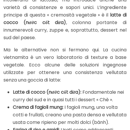
varietà di consistenze e sapori unici. L’ingrediente
principe di questa « cremosità vegetale » è il
latte di
cocco (nước cốt dừa)
, colonna portante di
innumerevoli curry, zuppe e, soprattutto, dessert nel
sud del paese.
Ma le alternative non si fermano qui. La cucina
vietnamita è un vero laboratorio di texture a base
vegetale. Ecco alcune delle soluzioni ingegnose
utilizzate per ottenere una consistenza vellutata
senza una goccia di latte:
Latte di cocco (nước cốt dừa):
Fondamentale nei
curry del sud e in quasi tutti i dessert « Chè ».
Crema di fagioli mung:
I fagioli mung, una volta
cotti e frullati, creano una pasta densa e vellutata
usata come ripieno per molti dolci (bánh).
Farina di riso e amidi:
Usati come addensanti