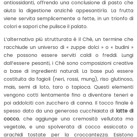
antiossidanti, offrendo una conclusione di pasto che
aiuta la digestione anziché appesantirla. La frutta
viene servita semplicemente a fette, in un trionfo di
colori e sapori che pulisce il palato.
L’alternativa più strutturata è il Chè, un termine che
racchiude un universo di « zuppe dolci » o « budini »
che possono essere serviti caldi o freddi. Lungi
dall’essere pesanti, i Chè sono composizioni creative
a base di ingredienti naturali. La base può essere
costituita da fagioli (neri, rossi, mung), riso glutinoso,
mais, semi di loto, taro o tapioca. Questi elementi
vengono cotti lentamente fino a diventare teneri e
poi addolciti con zucchero di canna. Il tocco finale è
spesso dato da una generosa cucchiaiata di
latte di
cocco
, che aggiunge una cremosità vellutata ma
vegetale, e una spolverata di cocco essiccato o
arachidi tostate per la croccantezza. Esistono