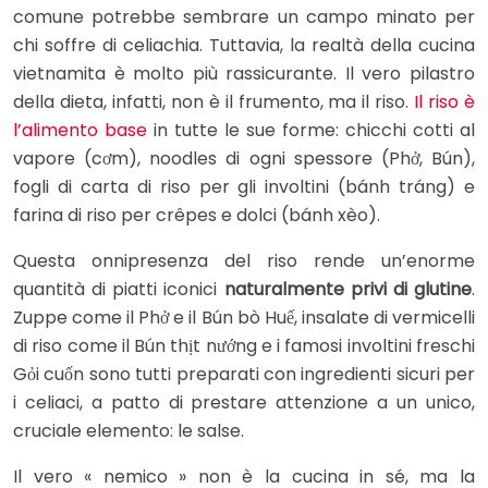
comune potrebbe sembrare un campo minato per
chi soffre di celiachia. Tuttavia, la realtà della cucina
vietnamita è molto più rassicurante. Il vero pilastro
della dieta, infatti, non è il frumento, ma il riso.
Il riso è
l’alimento base
in tutte le sue forme: chicchi cotti al
vapore (cơm), noodles di ogni spessore (Phở, Bún),
fogli di carta di riso per gli involtini (bánh tráng) e
farina di riso per crêpes e dolci (bánh xèo).
Questa onnipresenza del riso rende un’enorme
quantità di piatti iconici
naturalmente privi di glutine
.
Zuppe come il Phở e il Bún bò Huế, insalate di vermicelli
di riso come il Bún thịt nướng e i famosi involtini freschi
Gỏi cuốn sono tutti preparati con ingredienti sicuri per
i celiaci, a patto di prestare attenzione a un unico,
cruciale elemento: le salse.
Il vero « nemico » non è la cucina in sé, ma la