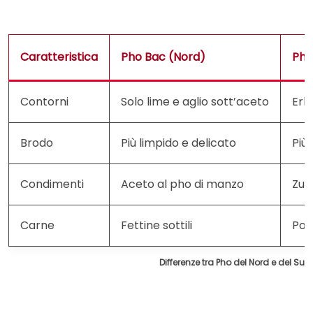
Caratteristica
Pho Bac (Nord)
Pho
Contorni
Solo lime e aglio sott’aceto
Erb
Brodo
Più limpido e delicato
Più
Condimenti
Aceto al pho di manzo
Zuc
Carne
Fettine sottili
Pol
Differenze tra Pho del Nord e del Sud