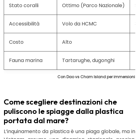
Stato coralli
Ottimo (Parco Nazionale)
S
Accessibilità
Volo da HCMC
3
Costo
Alto
M
Fauna marina
Tartarughe, dugonghi
P
Con Dao vs Cham Island per immersioni i
Come scegliere destinazioni che
puliscono le spiagge dalla plastica
portata dal mare?
L’inquinamento da plastica è una piaga globale, ma in